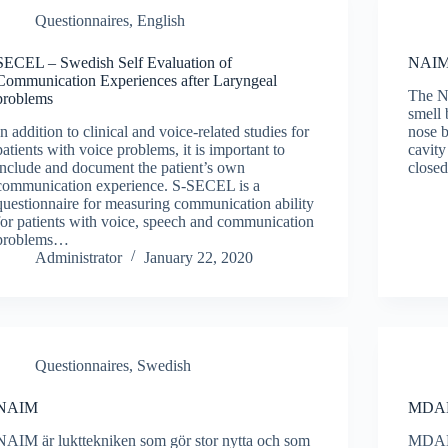
Questionnaires, English
SECEL – Swedish Self Evaluation of
NAIM 
Communication Experiences after Laryngeal
The NA
problems
smell 
In addition to clinical and voice-related studies for
nose b
patients with voice problems, it is important to
cavity
include and document the patient’s own
closed
communication experience. S-SECEL is a
questionnaire for measuring communication ability
for patients with voice, speech and communication
problems…
Administrator
January 22, 2020
Questionnaires, Swedish
NAIM
MDADI
NAIM är lukttekniken som gör stor nytta och som
MDADI