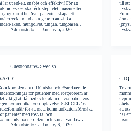
ni lär ut enkelt, snabbt och effektivt! För att
till a
luktmolekyler ska nå luktepitelet i näsan efter
livskv
laryngektomi behöver patienten skapa ett
Formul
undertryck i munhålan genom att sänka
domäne
underkäken, mungolvet, tungan, tungbasen…
(physi
Administrator
January 6, 2020
livskv
Questionnaires, Swedish
S-SECEL
GTQ –
Som komplement till kliniska och röstrelaterade
Trism
undersökningar för patienter med röstproblem är
munne
det viktigt att få med och dokumentera patientens
deprim
egen kommunikationsupplevelse. S-SECEL är ett
obehan
frågeformulär för att mäta kommunikationsförmåga
att ut
för patienter med röst, tal och
har et
kommunikationsproblem och kan användas…
trismu
Administrator
January 6, 2020