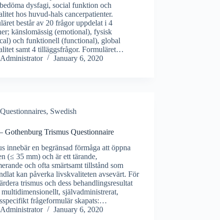
tt bedöma dysfagi, social funktion och
alitet hos huvud-hals cancerpatienter.
äret består av 20 frågor uppdelat i 4
r; känslomässig (emotional), fysisk
cal) och funktionell (functional), global
alitet samt 4 tilläggsfrågor. Formuläret…
Administrator
January 6, 2020
Questionnaires, Swedish
 Gothenburg Trismus Questionnaire
us innebär en begränsad förmåga att öppna
n (≤ 35 mm) och är ett tärande,
erande och ofta smärtsamt tillstånd som
dlat kan påverka livskvaliteten avsevärt. För
värdera trismus och dess behandlingsresultat
t multidimensionellt, självadministrerat,
sspecifikt frågeformulär skapats:…
Administrator
January 6, 2020